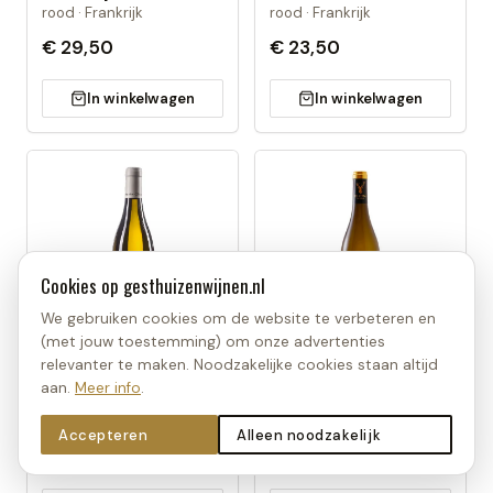
rood · Frankrijk
rood · Frankrijk
€ 29,50
€ 23,50
In winkelwagen
In winkelwagen
Cookies op
gesthuizenwijnen.nl
We gebruiken cookies om de website te verbeteren en
(met jouw toestemming) om onze advertenties
DOMAINE OLIVIER
EL COTO DE RIOJA
relevanter te maken. Noodzakelijke cookies staan altijd
Domaine Olivier
El Coto de Rioja 875m
aan.
Meer info
.
Santenay Le Bievaux
Chardonnay
wit · Frankrijk
wit · Spanje
Accepteren
Alleen noodzakelijk
€ 37,50
€ 11,95