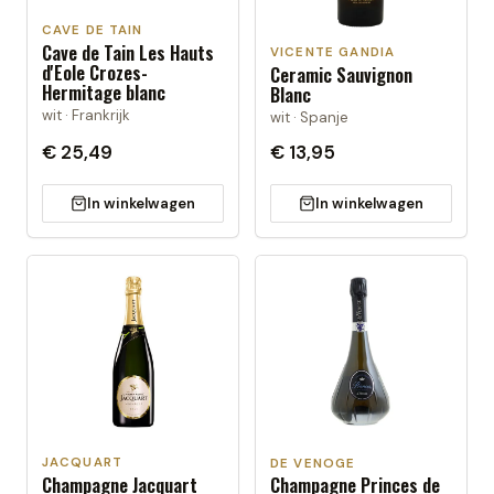
CAVE DE TAIN
Cave de Tain Les Hauts
VICENTE GANDIA
d'Eole Crozes-
Ceramic Sauvignon
Hermitage blanc
Blanc
wit · Frankrijk
wit · Spanje
€ 25,49
€ 13,95
In winkelwagen
In winkelwagen
JACQUART
DE VENOGE
Champagne Jacquart
Champagne Princes de