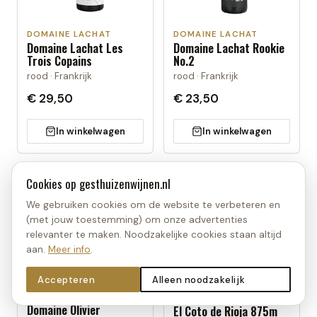
DOMAINE LACHAT
DOMAINE LACHAT
Domaine Lachat Les
Domaine Lachat Rookie
Trois Copains
No.2
rood · Frankrijk
rood · Frankrijk
€ 29,50
€ 23,50
In winkelwagen
In winkelwagen
Cookies op
gesthuizenwijnen.nl
We gebruiken cookies om de website te verbeteren en
(met jouw toestemming) om onze advertenties
relevanter te maken. Noodzakelijke cookies staan altijd
aan.
Meer info
.
Accepteren
Alleen noodzakelijk
DOMAINE OLIVIER
EL COTO DE RIOJA
Domaine Olivier
El Coto de Rioja 875m