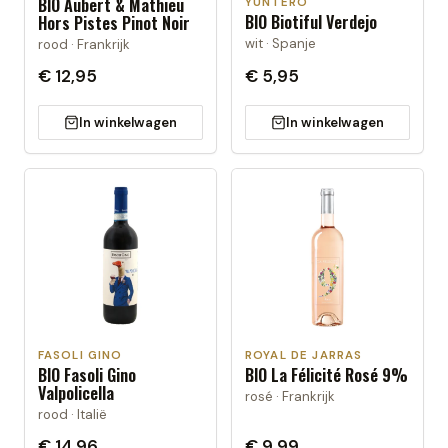
BIO Aubert & Mathieu
YUNTERO
BIO Biotiful Verdejo
Hors Pistes Pinot Noir
wit · Spanje
rood · Frankrijk
€ 12,95
€ 5,95
In winkelwagen
In winkelwagen
FASOLI GINO
ROYAL DE JARRAS
BIO Fasoli Gino
BIO La Félicité Rosé 9%
Valpolicella
rosé · Frankrijk
rood · Italië
€ 14,96
€ 9,99