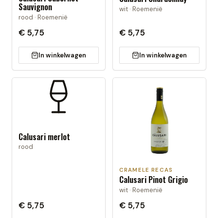
Sauvignon
wit · Roemenië
rood · Roemenië
€ 5,75
€ 5,75
In winkelwagen
In winkelwagen
Calusari merlot
rood
CRAMELE RECAS
Calusari Pinot Grigio
wit · Roemenië
€ 5,75
€ 5,75