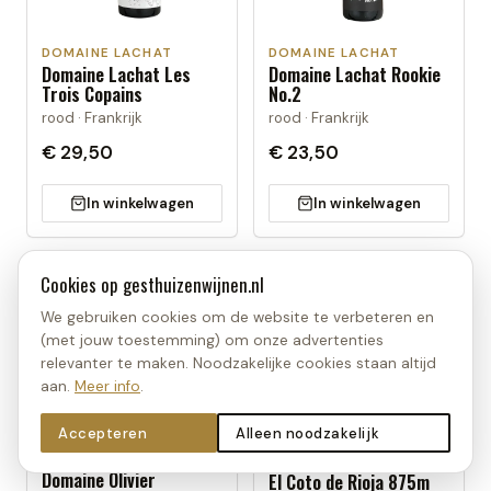
DOMAINE LACHAT
DOMAINE LACHAT
Domaine Lachat Les
Domaine Lachat Rookie
Trois Copains
No.2
rood · Frankrijk
rood · Frankrijk
€ 29,50
€ 23,50
In winkelwagen
In winkelwagen
Cookies op
gesthuizenwijnen.nl
We gebruiken cookies om de website te verbeteren en
(met jouw toestemming) om onze advertenties
relevanter te maken. Noodzakelijke cookies staan altijd
aan.
Meer info
.
Accepteren
Alleen noodzakelijk
DOMAINE OLIVIER
EL COTO DE RIOJA
Domaine Olivier
El Coto de Rioja 875m