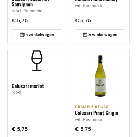
Sauvignon
wit · Roemenië
rood · Roemenië
€ 5,75
€ 5,75
In winkelwagen
In winkelwagen
Calusari merlot
rood
CRAMELE RECAS
Calusari Pinot Grigio
wit · Roemenië
€ 5,75
€ 5,75