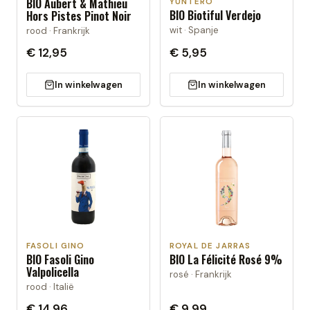
BIO Aubert & Mathieu
YUNTERO
BIO Biotiful Verdejo
Hors Pistes Pinot Noir
wit · Spanje
rood · Frankrijk
€ 12,95
€ 5,95
In winkelwagen
In winkelwagen
FASOLI GINO
ROYAL DE JARRAS
BIO Fasoli Gino
BIO La Félicité Rosé 9%
Valpolicella
rosé · Frankrijk
rood · Italië
€ 14,96
€ 9,99