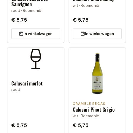
Sauvignon
wit · Roemenië
rood · Roemenië
€ 5,75
€ 5,75
In winkelwagen
In winkelwagen
Calusari merlot
rood
CRAMELE RECAS
Calusari Pinot Grigio
wit · Roemenië
€ 5,75
€ 5,75