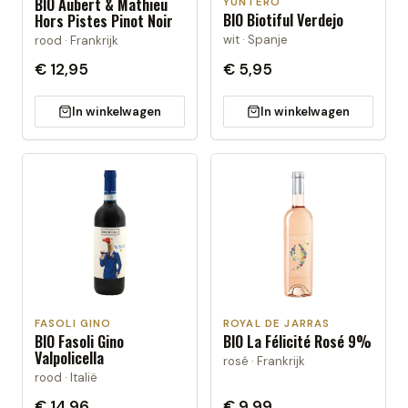
BIO Aubert & Mathieu
YUNTERO
BIO Biotiful Verdejo
Hors Pistes Pinot Noir
wit · Spanje
rood · Frankrijk
€ 12,95
€ 5,95
In winkelwagen
In winkelwagen
FASOLI GINO
ROYAL DE JARRAS
BIO Fasoli Gino
BIO La Félicité Rosé 9%
Valpolicella
rosé · Frankrijk
rood · Italië
€ 14,96
€ 9,99