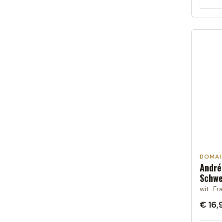
DOMAI
André
Schwe
wit · Fr
€ 16,