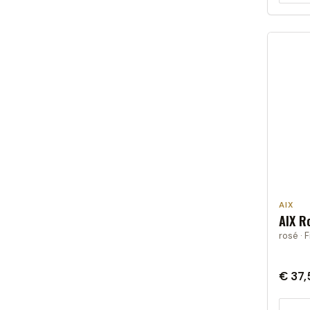
AIX
AIX R
rosé · F
€ 37,