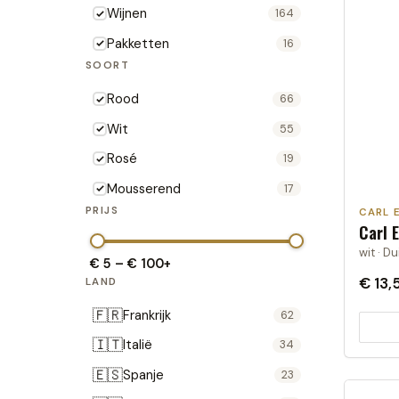
Wijnen
164
Pakketten
16
SOORT
Rood
66
Wit
55
Rosé
19
Mousserend
17
PRIJS
CARL 
Carl 
wit · D
€ 5
–
€ 100
+
€ 13,
LAND
🇫🇷
Frankrijk
62
🇮🇹
Italië
34
🇪🇸
Spanje
23