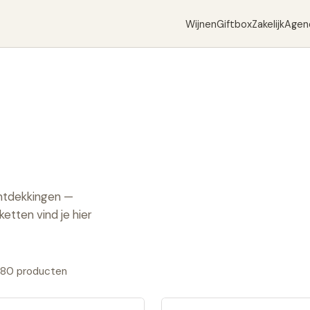
Wijnen
Giftbox
Zakelijk
Agen
ontdekkingen —
etten vind je hier
180
producten