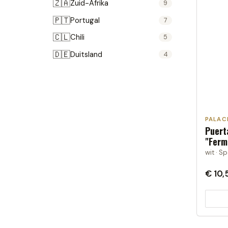
🇿🇦
Zuid-Afrika
9
🇵🇹
Portugal
7
🇨🇱
Chili
5
🇩🇪
Duitsland
4
🇷🇴
Roemenië
4
🇳🇿
Nieuw-Zeeland
3
🇦🇹
Oostenrijk
3
PALAC
🇦🇷
Argentinië
1
Puert
"Ferm
Moldavië
1
wit · S
€ 10,