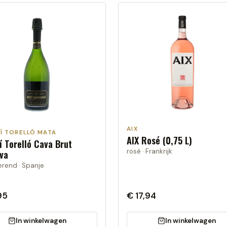
AIX
Í TORELLÓ MATA
AIX Rosé (0,75 L)
í Torelló Cava Brut
rosé · Frankrijk
va
rend · Spanje
95
€ 17,94
In winkelwagen
In winkelwagen