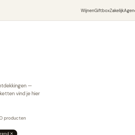
Wijnen
Giftbox
Zakelijk
Agen
ontdekkingen —
etten vind je hier
80
producten
rend
✕