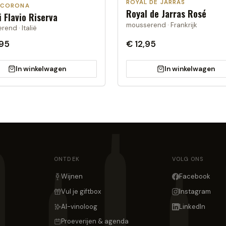
ROYAL DE JARRAS
ACORONA
Royal de Jarras Rosé
i Flavio Riserva
mousserend · Frankrijk
end · Italië
,95
€ 12,95
In winkelwagen
In winkelwagen
ONTDEK
VOLG ONS
Wijnen
Facebook
Vul je giftbox
Instagram
AI-vinoloog
LinkedIn
Proeverijen & agenda