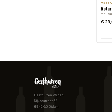
MEZZ
Rotar
mousser
€ 29
Gesthuizen Wijnen
Dijksestraat 52
6942 GD
Didam