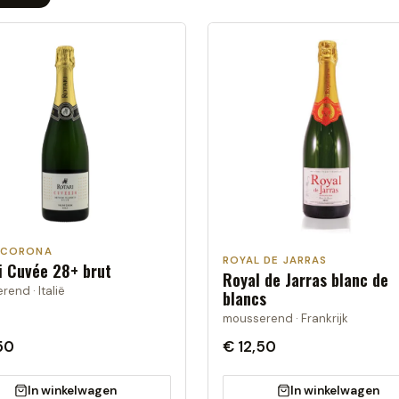
ACORONA
ROYAL DE JARRAS
i Cuvée 28+ brut
Royal de Jarras blanc de
end · Italië
blancs
mousserend · Frankrijk
50
€ 12,50
In winkelwagen
In winkelwagen