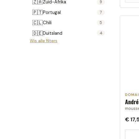
🇿🇦
Zuid-Afrika
9
🇵🇹
Portugal
7
🇨🇱
Chili
5
🇩🇪
Duitsland
4
Wis alle filters
🇷🇴
Roemenië
4
🇳🇿
Nieuw-Zeeland
3
🇦🇹
Oostenrijk
3
🇦🇷
Argentinië
1
Moldavië
1
DOMAI
André
mousser
€ 17,