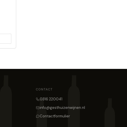
CONTACT
0316 220041
info@gesthuizenwijnen.nl
Contactformulier