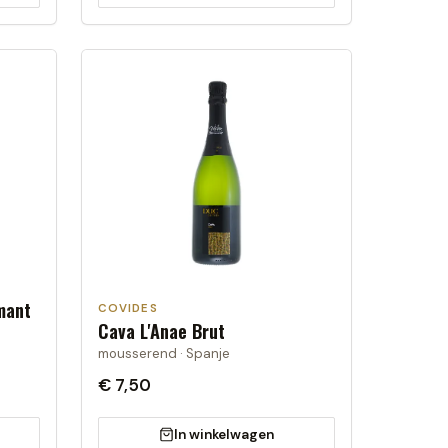
mant
COVIDES
Cava L'Anae Brut
mousserend · Spanje
€ 7,50
In winkelwagen