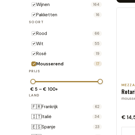
Wijnen
164
Pakketten
16
SOORT
Rood
66
Wit
55
Rosé
19
Mousserend
17
PRIJS
MEZZ
€ 5
–
€ 100
+
Rotar
LAND
mousser
🇫🇷
Frankrijk
62
🇮🇹
Italië
€ 14,
34
🇪🇸
Spanje
23