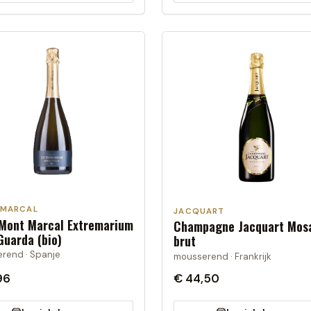
 MARCAL
JACQUART
Mont Marcal Extremarium
Champagne Jacquart Mos
Guarda (bio)
brut
rend · Spanje
mousserend · Frankrijk
96
€ 44,50