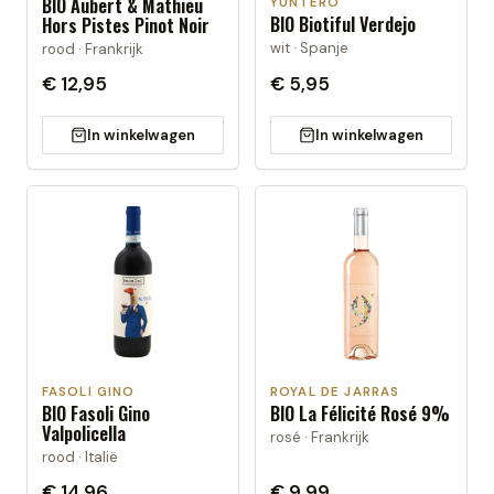
BIO Aubert & Mathieu
YUNTERO
BIO Biotiful Verdejo
Hors Pistes Pinot Noir
wit · Spanje
rood · Frankrijk
€ 12,95
€ 5,95
In winkelwagen
In winkelwagen
FASOLI GINO
ROYAL DE JARRAS
BIO Fasoli Gino
BIO La Félicité Rosé 9%
Valpolicella
rosé · Frankrijk
rood · Italië
€ 14,96
€ 9,99