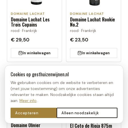
DOMAINE LACHAT
DOMAINE LACHAT
Domaine Lachat Les
Domaine Lachat Rookie
Trois Copains
No.2
rood · Frankrijk
rood · Frankrijk
€ 29,50
€ 23,50
In winkelwagen
In winkelwagen
Cookies op
gesthuizenwijnen.nl
We gebruiken cookies om de website te verbeteren en
(met jouw toestemming) om onze advertenties
relevanter te maken. Noodzakelijke cookies staan altijd
aan.
Meer info
.
Accepteren
Alleen noodzakelijk
DOMAINE OLIVIER
EL COTO DE RIOJA
Domaine Olivier
El Coto de Rioja 875m