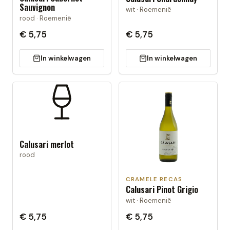
Sauvignon
wit · Roemenië
rood · Roemenië
€ 5,75
€ 5,75
In winkelwagen
In winkelwagen
Calusari merlot
rood
CRAMELE RECAS
Calusari Pinot Grigio
wit · Roemenië
€ 5,75
€ 5,75