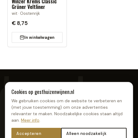
Winzer Krems Classic
Grüner Veltliner
wit · Oostenrijk
€ 8,75
In winkelwagen
Cookies op
gesthuizenwijnen.nl
We gebruiken cookies om de website te verbeteren en
(met jouw toestemming) om onze advertenties
Gesthuizen Wijnen
relevanter te maken. Noodzakelijke cookies staan altijd
Dijksestraat 52
aan.
Meer info
.
6942 GD
Didam
Accepteren
Alleen noodzakelijk