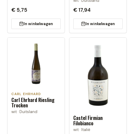
wit · Duitsland
€ 5,75
€ 17,94
In winkelwagen
In winkelwagen
CARL EHRHARD
Carl Ehrhard Riesling
Trocken
wit · Duitsland
Castel Firmian
Filobianco
wit · Italië