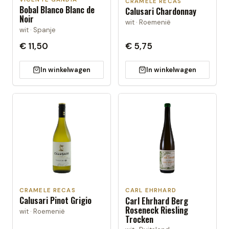
CRAMELE RECAS
Bobal Blanco Blanc de
Calusari Chardonnay
Noir
wit · Roemenië
wit · Spanje
€ 11,50
€ 5,75
In winkelwagen
In winkelwagen
CRAMELE RECAS
CARL EHRHARD
Calusari Pinot Grigio
Carl Ehrhard Berg
Roseneck Riesling
wit · Roemenië
Trocken