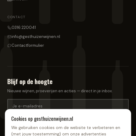
CONTACT
0316 220041
info@gesthuizenwijnen.nl
Contactformulier
Blijf op de hoogte
Nieuwe wijnen, proeverijen en acties — direct in je inbox.
Cookies op
gesthuizenwijnen.nl
Aanmelden
We gebruiken cookies om de website te verbeteren en
(met jouw toestemming) om onze advertenties