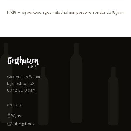
NIX18 — wij verkopen geen alcohol aan personen onder de 18 jaar.
Gesthuizen Wijnen
Dijksestraat 52
6942 GD
Didam
ONTDEK
Wijnen
Vul je giftbox