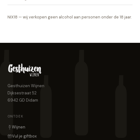
NIX18 — wij verkopen geen alcohol aan personen onder de 18 jaar.
Gesthuizen Wijnen
Dijksestraat 52
6942 GD
Didam
ONTDEK
Wijnen
Vul je giftbox