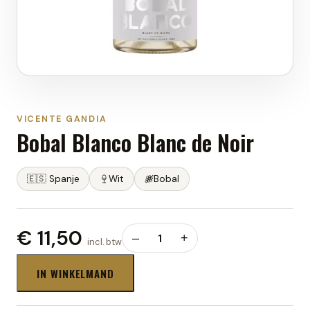
VICENTE GANDIA
Bobal Blanco Blanc de Noir
🇪🇸
Spanje
Wit
Bobal
€ 11,50
–
1
+
incl. btw
IN WINKELMAND