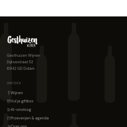
Gesthuizen Wijnen
Dijksestraat 52
6942 GD
Didam
ONTDEK
Wijnen
Vul je giftbox
AI-vinoloog
Proeverijen & agenda
Over ons