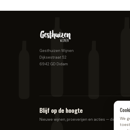
Gesthuizen Wijnen
Dijksestraat 52
6942 GD
Didam
Blijf op de hoogte
Cook
We g
Nieuwe wijnen, proeverijen en acties — direct in je 
toest