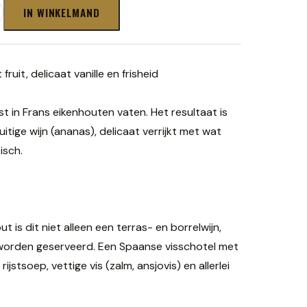
IN WINKELMAND
ruit, delicaat vanille en frisheid
 in Frans eikenhouten vaten. Het resultaat is
uitige wijn (ananas), delicaat verrijkt met wat
tisch.
t is dit niet alleen een terras- en borrelwijn,
j worden geserveerd. Een Spaanse visschotel met
jstsoep, vettige vis (zalm, ansjovis) en allerlei