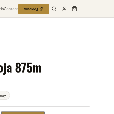
da
Contact
Vinoloog
ioja 875m
nay