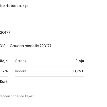
se rijstsoep, kip
(2017)
018 – Gouden medaille (2017)
Rioja
Streek
Rioja
12%
Inhoud
0,75 L
Kurk
sonen onder de 18 jaar.