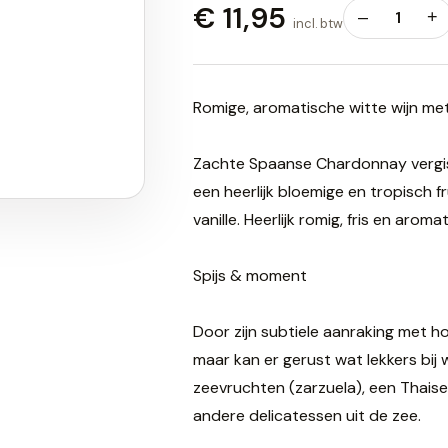
€ 11,95
–
1
+
incl. btw
Romige, aromatische witte wijn met f
Zachte Spaanse Chardonnay vergist
een heerlijk bloemige en tropisch fr
vanille. Heerlijk romig, fris en aroma
Spijs & moment
Door zijn subtiele aanraking met hou
maar kan er gerust wat lekkers bi
zeevruchten (zarzuela), een Thaise ri
andere delicatessen uit de zee.