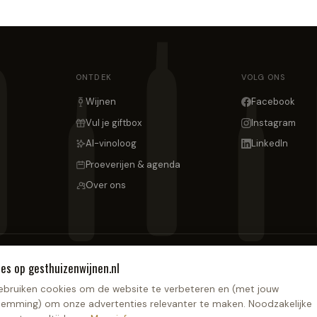
ONTDEK
VOLG ONS
Wijnen
Facebook
Vul je giftbox
Instagram
AI-vinoloog
LinkedIn
Proeverijen & agenda
Over ons
ies op
gesthuizenwijnen.nl
ebruiken cookies om de website te verbeteren en (met jouw
inbox.
emming) om onze advertenties relevanter te maken. Noodzakelijke