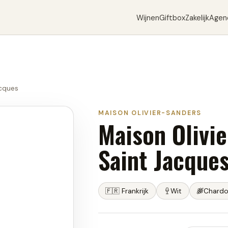
Wijnen
Giftbox
Zakelijk
Agen
acques
MAISON OLIVIER-SANDERS
Maison Olivie
Saint Jacque
🇫🇷
Frankrijk
Wit
Chard