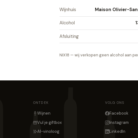
Wijnhuis
Maison Olivier-Sa
Alcohol
1
Afsluiting
NIX18 — wij verkopen geen alcohol aan per
ONTDEK
VOLG ONS
Wijnen
Facebook
Vul je giftbox
Instagram
AI-vinoloog
LinkedIn