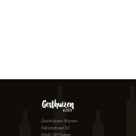
Gesthuizen Wijnen
Dijksestraat 52
6942 GD
Didam