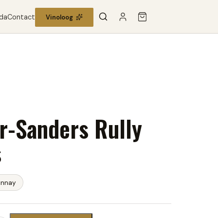
da
Contact
Vinoloog
r-Sanders Rully
s
onnay