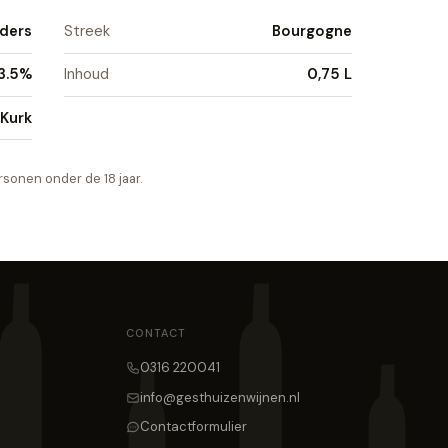
nders
Streek
Bourgogne
3.5%
Inhoud
0,75 L
Kurk
sonen onder de 18 jaar.
CONTACT
0316 220041
info@gesthuizenwijnen.nl
Contactformulier