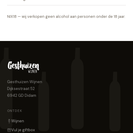
NIX18 — wij verkopen geen alcohol aan personen onder de 18 jaar.
Gesthuizen Wijnen
Dijksestraat 52
6942 GD
Didam
ONTDEK
Wijnen
Vul je giftbox