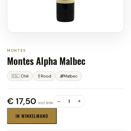
MONTES
Montes Alpha Malbec
🇨🇱
Chili
Rood
Malbec
€ 17,50
–
1
+
incl. btw
IN WINKELMAND