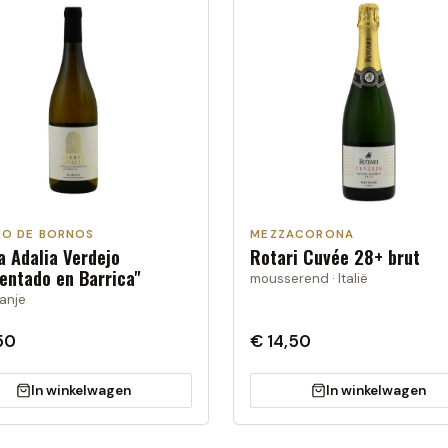
IO DE BORNOS
MEZZACORONA
a Adalia Verdejo
Rotari Cuvée 28+ brut
entado en Barrica"
mousserend · Italië
panje
50
€ 14,50
In winkelwagen
In winkelwagen