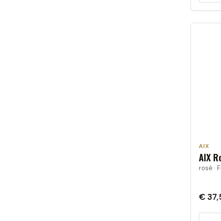
AIX
AIX R
rosé · F
€ 37,