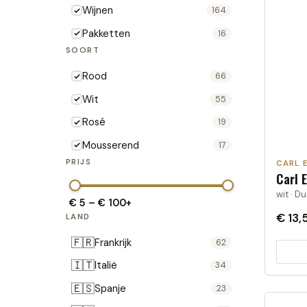
Wijnen
164
Pakketten
16
SOORT
Rood
66
Wit
55
Rosé
19
Mousserend
17
PRIJS
CARL 
Carl 
wit · D
€ 5
–
€ 100
+
€ 13,
LAND
🇫🇷
Frankrijk
62
🇮🇹
Italië
34
🇪🇸
Spanje
23