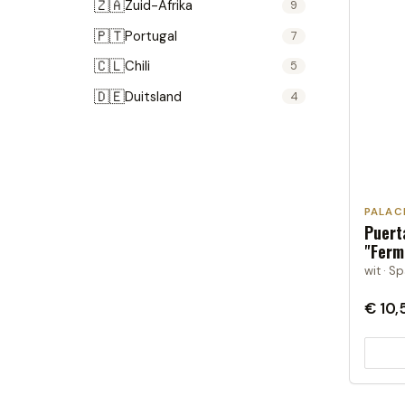
🇿🇦
Zuid-Afrika
9
🇵🇹
Portugal
7
🇨🇱
Chili
5
🇩🇪
Duitsland
4
🇷🇴
Roemenië
4
🇳🇿
Nieuw-Zeeland
3
🇦🇹
Oostenrijk
3
PALAC
🇦🇷
Argentinië
1
Puert
"Ferm
Moldavië
1
wit · S
€ 10,