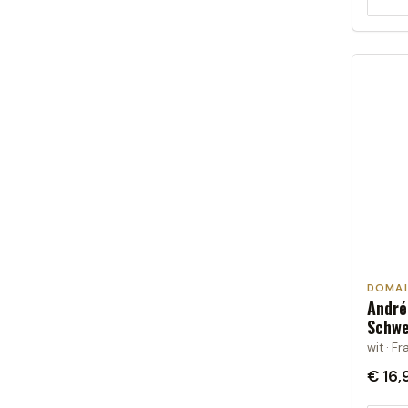
DOMAI
André
Schwe
wit · Fr
€ 16,