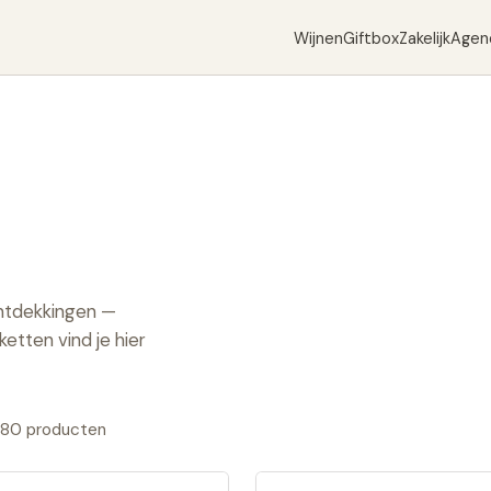
Wijnen
Giftbox
Zakelijk
Agen
ontdekkingen —
etten vind je hier
180
producten