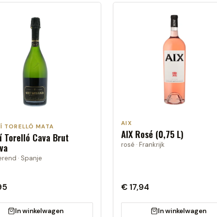
AIX
Í TORELLÓ MATA
AIX Rosé (0,75 L)
í Torelló Cava Brut
rosé · Frankrijk
va
rend · Spanje
95
€ 17,94
In winkelwagen
In winkelwagen